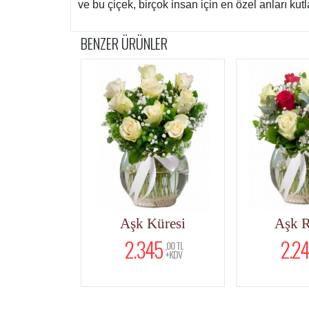
ve bu çiçek, birçok insan için en özel anları kut
BENZER ÜRÜNLER
Aşk Küresi
Aşk Rüyası
15 
2.345
2.242
,00 TL
,50 TL
+KDV
+KDV