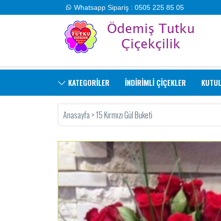
Whatsapp Sipariş : 0505 225 85 05
KATEGORİLER
İNDİRİMLİ ÇİÇEKLER
KUTUL
Anasayfa
>
15 Kırmızı Gül Buketi