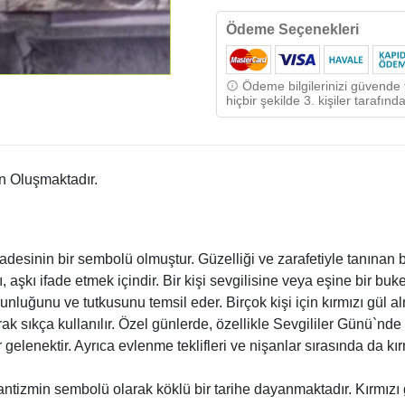
Ödeme Seçenekleri
Ödeme bilgilerinizi güvende t
hiçbir şekilde 3. kişiler tarafı
en Oluşmaktadır.
ifadesinin bir sembolü olmuştur. Güzelliği ve zarafetiyle tanına
ı, aşkı ifade etmek içindir. Bir kişi sevgilisine veya eşine bir bu
ğunluğunu ve tutkusunu temsil eder. Birçok kişi için kırmızı gül alm
larak sıkça kullanılır. Özel günlerde, özellikle Sevgililer Günü`nd
elenektir. Ayrıca evlenme teklifleri ve nişanlar sırasında da kırmı
ntizmin sembolü olarak köklü bir tarihe dayanmaktadır. Kırmızı 