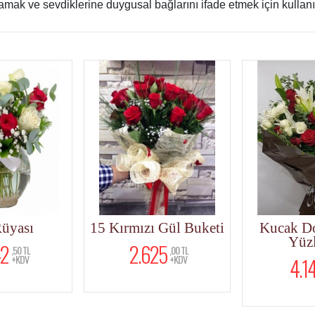
lamak ve sevdiklerine duygusal bağlarını ifade etmek için kullanıl
Kırmızı Gül Buketi
Kucak Dolusu Gül
Yüzlüme
2.625
,00 TL
+KDV
4.147
,50 TL
+KDV