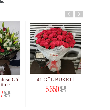
ır.
41 GÜL BUKETİ
Senden Daha İyisi
Yok
5.650
,00 TL
+KDV
4.250
,00 TL
+KDV