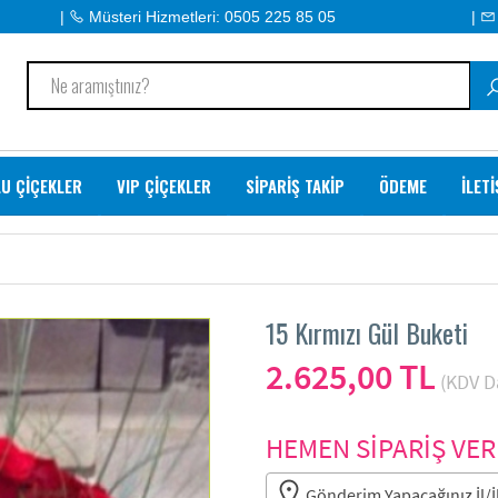
|
Müsteri Hizmetleri: 0505 225 85 05
|
U ÇİÇEKLER
VIP ÇİÇEKLER
SİPARİŞ TAKİP
ÖDEME
İLET
15 Kırmızı Gül Buketi
2.625,00 TL
(KDV Da
HEMEN SİPARİŞ VER
Gönderim Yapacağınız İl/İl