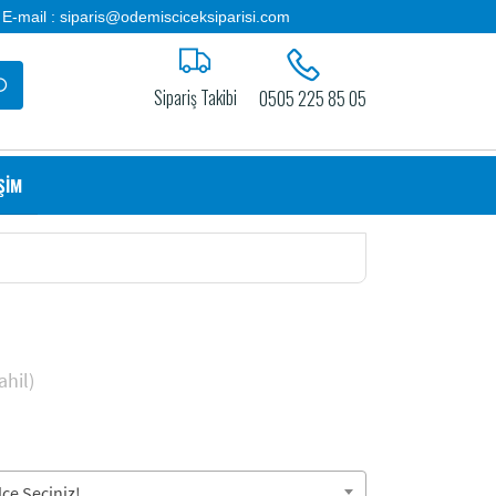
E-mail : siparis@odemisciceksiparisi.com
Sipariş Takibi
0505 225 85 05
İŞİM
hil)
çe Seçiniz!