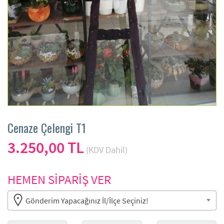
Cenaze Çelengi T1
3.250,00 TL
(KDV Dahil)
HEMEN SİPARİŞ VER
Gönderim Yapacağınız İl/İlçe Seçiniz!