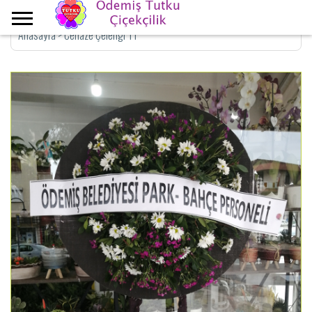
Anasayfa
>
Cenaze Çelengi T1