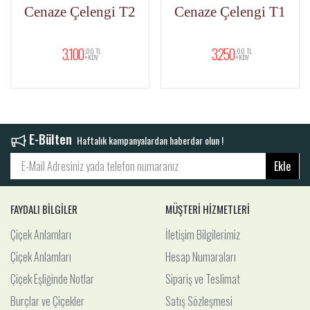
el
Cenaze Çelengi T2
Cenaze Çelengi T1
3.100
3.250
,00 TL
,00 TL
+KDV
+KDV
E-Bülten
Haftalık kampanyalardan haberdar olun !
Ekle
FAYDALI BİLGİLER
MÜŞTERİ HİZMETLERİ
Çiçek Anlamları
İletişim Bilgilerimiz
Çiçek Anlamları
Hesap Numaraları
Çiçek Eşliğinde Notlar
Sipariş ve Teslimat
Burçlar ve Çiçekler
Satış Sözleşmesi