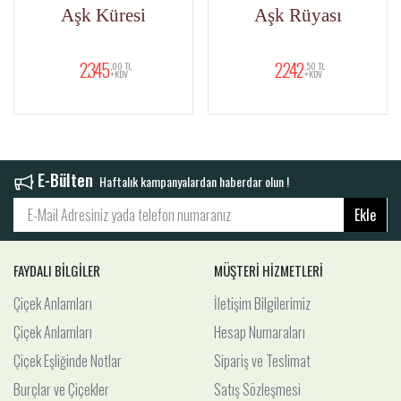
Aşk Küresi
Aşk Rüyası
2.345
2.242
,00 TL
,50 TL
+KDV
+KDV
E-Bülten
Haftalık kampanyalardan haberdar olun !
Ekle
FAYDALI BİLGİLER
MÜŞTERİ HİZMETLERİ
Çiçek Anlamları
İletişim Bilgilerimiz
Çiçek Anlamları
Hesap Numaraları
Çiçek Eşliğinde Notlar
Sipariş ve Teslimat
Burçlar ve Çiçekler
Satış Sözleşmesi