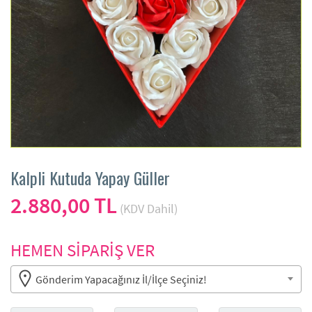
Kalpli Kutuda Yapay Güller
2.880,00 TL
(KDV Dahil)
HEMEN SİPARİŞ VER
Gönderim Yapacağınız İl/İlçe Seçiniz!