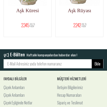
Aşk Küresi
Aşk Rüyası
2.345
2.242
,00 TL
,50 TL
+KDV
+KDV
E-Bülten
Haftalık kampanyalardan haberdar olun !
Ekle
FAYDALI BİLGİLER
MÜŞTERİ HİZMETLERİ
Çiçek Anlamları
İletişim Bilgilerimiz
Çiçek Anlamları
Hesap Numaraları
Çiçek Eşliğinde Notlar
Sipariş ve Teslimat