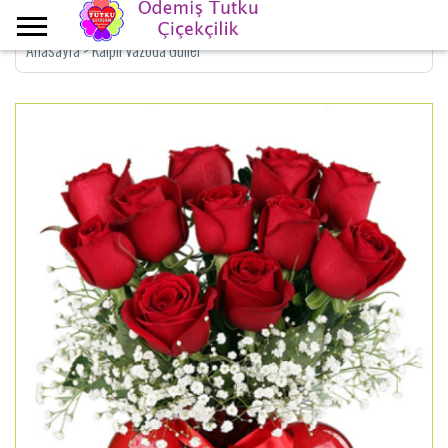
Anasayfa
>
Kalpli Vazoda Güller